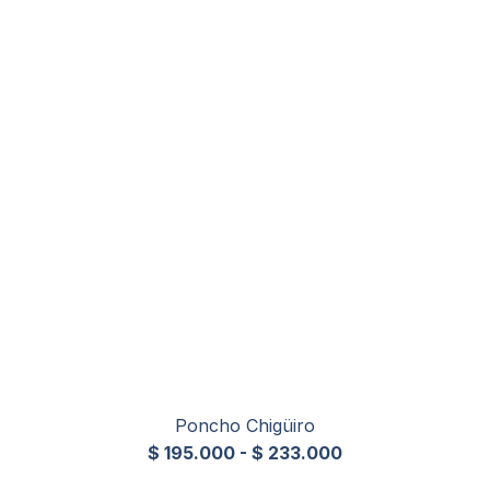
Poncho Chigüiro
$
195.000
-
$
233.000