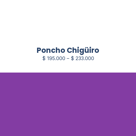
Poncho Chigüiro
$
195.000
–
$
233.000