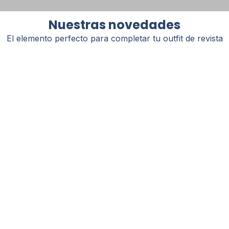
Nuestras novedades
Colección Colombia
El elemento perfecto para completar tu outfit de revista
Mundial 2026
Una colección inspirada
en la pasión, el color y el
orgullo colombiano.
Toallas de playa en
microfibra con diseños
exclusivos que celebran
nuestra esencia y
acompañan cada
aventura bajo el sol.
Preordena aquí