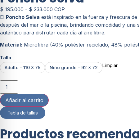
$
195.000
-
$
233.000
COP
El
Poncho Selva
está inspirado en la fuerza y frescura de
después del mar o la piscina, brindando comodidad y una se
auténtico para disfrutar cada día al aire libre.
Material:
Microfibra (40% poliéster reciclado, 48% poliés
Talla
Limpiar
Adulto - 110 X 75
Niño grande - 92 x 72
Añadir al carrito
Tabla de tallas
Productos recomend