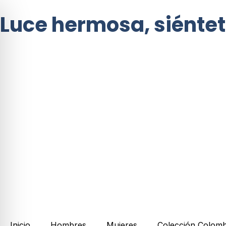
Luce hermosa, siénte
Inicio
Hombres
Mujeres
Colección Colomb