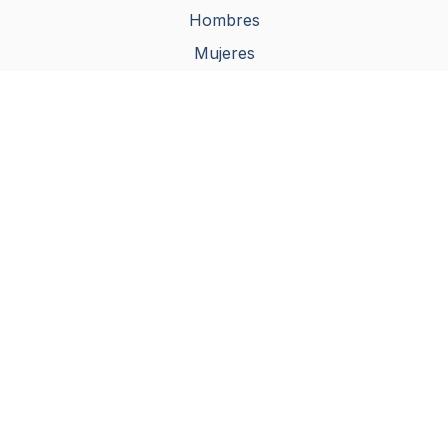
Hombres
Mujeres
Colección Colombia Mundial 2026
Productos
Nosotros
Donde encontrarnos
Contacto
Información de contacto
Dirección:
Cl. 118 #16 61 oficina 301, Bogotá
Horarios:
Lunes a viernes:
8:00 a.m. – 7:00 p.m.
Sábados y