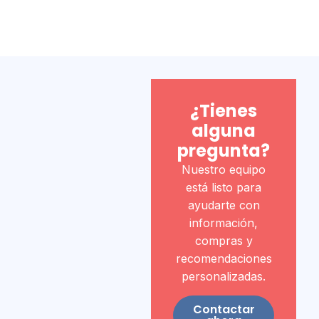
¿Tienes
alguna
pregunta?
Nuestro equipo
está listo para
ayudarte con
información,
compras y
recomendaciones
personalizadas.
Contactar