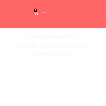
0
Complementos
útiles y precios que
sorprenden
Aquí reunimos los extras que
marcan la diferencia: mochilas,
gorras, riñoneras, packs fitness y
algún que otro ofertón que no
esperabas. Porque no todo es
camiseta y zapatilla, también
importa lo que llevas encima o
adentro. Ah, y ya sabes que si